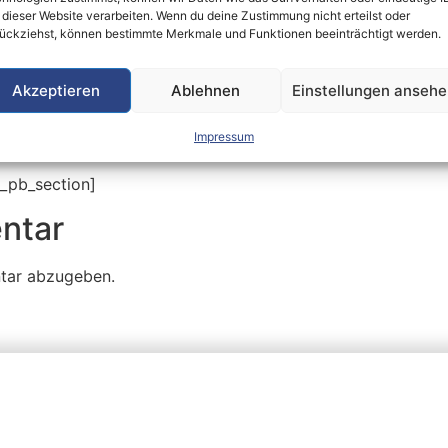
 dieser Website verarbeiten. Wenn du deine Zustimmung nicht erteilst oder
 und den diversen Schützenzügen, die sich durch Sammlun
ückziehst, können bestimmte Merkmale und Funktionen beeinträchtigt werden.
 unendlich vielen anderen Einzelspendern gilt unser Dank.
Akzeptieren
Ablehnen
Einstellungen anseh
ommens durch den Innenstadtstärkungsfond hat uns dem Zi
s unglaubliche Engagement.
Impressum
lich um 11.00, um 15.00 und um 17.00 Uhr seine Runden zur 
t_pb_section]
ntar
tar abzugeben.