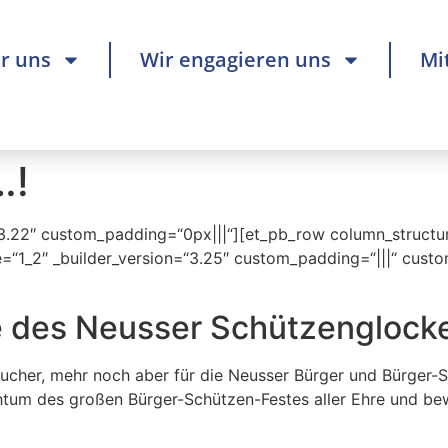
r uns
Wir engagieren uns
Mi
…!
=“3.22″ custom_padding=“0px|||“][et_pb_row column_structur
“1_2″ _builder_version=“3.25″ custom_padding=“|||“ custo
 des Neusser Schützenglocke
sucher, mehr noch aber für die Neusser Bürger und Bürger-
tum des großen Bürger-Schützen-Festes aller Ehre und bew