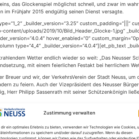
eins, das Glockenspiel möglichst schnell, und zwar im wah
n im Frühjahr 2015 endgültig seinen Dienst versagte.
ype=“1_2″ _builder_version=“3.25″ custom_padding=“|||“ c
-content/uploads/2019/10/Bild_Header_Glocke-1.jpg“ _build
der_version=“4.0.4″ hover_enabled=“0″ custom_margin=“0px|
lumn type=“4_4″ _builder_version=“4.0.4″][et_pb_text _buil
rahlendem Wetter endlich wieder so weit: „Das Neusser Sch
setzung, mit einem feierlichen Festakt bei herrlichem Wet
er Breuer und wir, der VerkehrsVerein der Stadt Neuss, um
ern zu feiern. Auch der Vizepräsident des Neusser Bürger
 Herr Philipp Sassenrath mit seiner Schützenkönigin ließe
15 und bis zum 9. April hohe Aufmerksamkeit von uns gefor
Zustimmung verwalten
sonderes Hochgefühl; auch durch die Einstimmung des Musik
dir ein optimales Erlebnis zu bieten, verwenden wir Technologien wie Cookies, 
en die Sparkasse Neuss, die Rheinlandversicherung, die Da
äteinformationen zu speichern und/oder darauf zuzugreifen. Wenn du diesen
hnologien zustimmst, können wir Daten wie das Surfverhalten oder eindeutige I