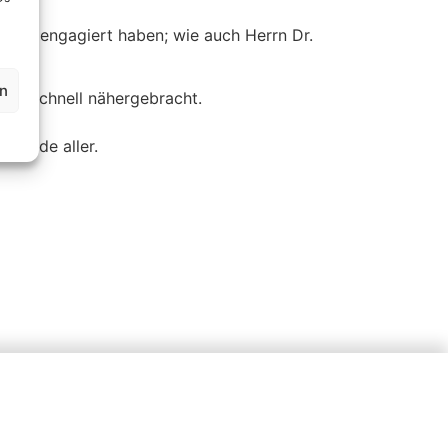
gen engagiert haben; wie auch Herrn Dr.
en
el schnell nähergebracht.
Freude aller.