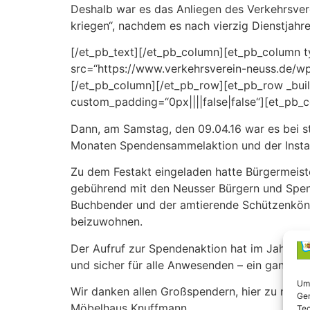
Deshalb war es das Anliegen des Verkehrsver
kriegen“, nachdem es nach vierzig Dienstjahre
[/et_pb_text][/et_pb_column][et_pb_column t
src=“https://www.verkehrsverein-neuss.de/wp
[/et_pb_column][/et_pb_row][et_pb_row _buil
custom_padding=“0px||||false|false“][et_pb_co
Dann, am Samstag, den 09.04.16 war es bei st
Monaten Spendensammelaktion und der Instand
Zu dem Festakt eingeladen hatte Bürgermeist
gebührend mit den Neusser Bürgern und Spend
Buchbender und der amtierende Schützenkönig,
beizuwohnen.
Der Aufruf zur Spendenaktion hat im Jahr 20
und sicher für alle Anwesenden – ein ganz be
Um 
Wir danken allen Großspendern, hier zu nenn
Ger
Möbelhaus Knuffmann.
Tec