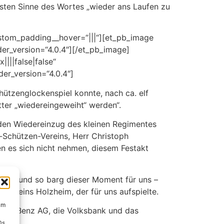
rsten Sinne des Wortes „wieder ans Laufen zu
ustom_padding__hover=“|||“][et_pb_image
er_version=“4.0.4″][/et_pb_image]
|||false|false“
der_version=“4.0.4″]
ützenglockenspiel konnte, nach ca. elf
ter „wiedereingeweiht“ werden“.
 den Wiedereinzug des kleinen Regimentes
-Schützen-Vereins, Herr Christoph
n es sich nicht nehmen, diesem Festakt
dert und so barg dieser Moment für uns –
vereins Holzheim, der für uns aufspielte.
um
imler-Benz AG, die Volksbank und das
Ds