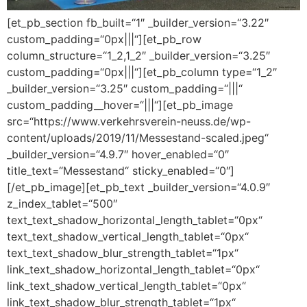
[et_pb_section fb_built=“1″ _builder_version=“3.22″
custom_padding=“0px|||“][et_pb_row
column_structure=“1_2,1_2″ _builder_version=“3.25″
custom_padding=“0px|||“][et_pb_column type=“1_2″
_builder_version=“3.25″ custom_padding=“|||“
custom_padding__hover=“|||“][et_pb_image
src=“https://www.verkehrsverein-neuss.de/wp-
content/uploads/2019/11/Messestand-scaled.jpeg“
_builder_version=“4.9.7″ hover_enabled=“0″
title_text=“Messestand“ sticky_enabled=“0″]
[/et_pb_image][et_pb_text _builder_version=“4.0.9″
z_index_tablet=“500″
text_text_shadow_horizontal_length_tablet=“0px“
text_text_shadow_vertical_length_tablet=“0px“
text_text_shadow_blur_strength_tablet=“1px“
link_text_shadow_horizontal_length_tablet=“0px“
link_text_shadow_vertical_length_tablet=“0px“
link_text_shadow_blur_strength_tablet=“1px“