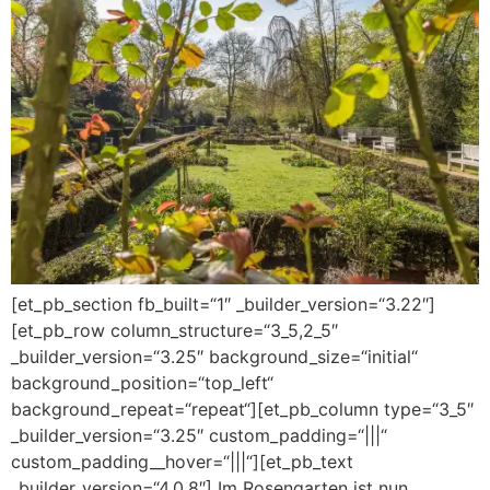
[et_pb_section fb_built=“1″ _builder_version=“3.22″]
[et_pb_row column_structure=“3_5,2_5″
_builder_version=“3.25″ background_size=“initial“
background_position=“top_left“
background_repeat=“repeat“][et_pb_column type=“3_5″
_builder_version=“3.25″ custom_padding=“|||“
custom_padding__hover=“|||“][et_pb_text
_builder_version=“4.0.8″] Im Rosengarten ist nun