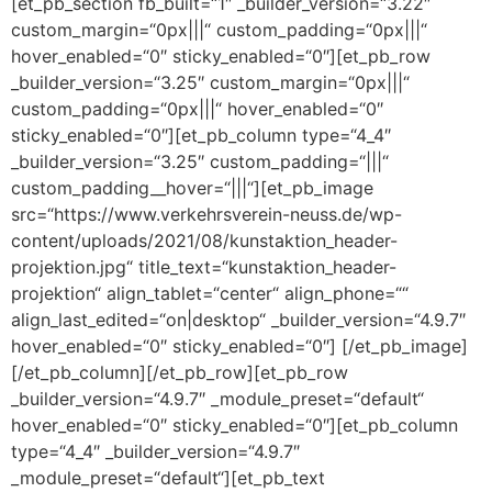
[et_pb_section fb_built=“1″ _builder_version=“3.22″
custom_margin=“0px|||“ custom_padding=“0px|||“
hover_enabled=“0″ sticky_enabled=“0″][et_pb_row
_builder_version=“3.25″ custom_margin=“0px|||“
custom_padding=“0px|||“ hover_enabled=“0″
sticky_enabled=“0″][et_pb_column type=“4_4″
_builder_version=“3.25″ custom_padding=“|||“
custom_padding__hover=“|||“][et_pb_image
src=“https://www.verkehrsverein-neuss.de/wp-
content/uploads/2021/08/kunstaktion_header-
projektion.jpg“ title_text=“kunstaktion_header-
projektion“ align_tablet=“center“ align_phone=““
align_last_edited=“on|desktop“ _builder_version=“4.9.7″
hover_enabled=“0″ sticky_enabled=“0″] [/et_pb_image]
[/et_pb_column][/et_pb_row][et_pb_row
_builder_version=“4.9.7″ _module_preset=“default“
hover_enabled=“0″ sticky_enabled=“0″][et_pb_column
type=“4_4″ _builder_version=“4.9.7″
_module_preset=“default“][et_pb_text