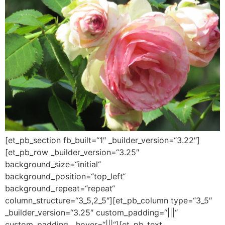
[et_pb_section fb_built=“1″ _builder_version=“3.22″]
[et_pb_row _builder_version=“3.25″
background_size=“initial“
background_position=“top_left“
background_repeat=“repeat“
column_structure=“3_5,2_5″][et_pb_column type=“3_5″
_builder_version=“3.25″ custom_padding=“|||“
custom_padding__hover=“|||“][et_pb_text