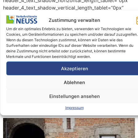
header_4_text_shadow_horizontal_length_tablet=“0px“
header_4_text_shadow_vertical_length_tablet=“0px“
header_4_text_shadow_blur_strength_tablet=“1px“
Zustimmung verwalten
header_5_text_shadow_horizontal_length_tablet=“0px“
Um dir ein optimales Erlebnis zu bieten, verwenden wir Technologien wie
header_5_text_shadow_vertical_length_tablet=“0px“
Cookies, um Geräteinformationen zu speichern und/oder darauf zuzugreifen.
header_5_text_shadow_blur_strength_tablet=“1px“
Wenn du diesen Technologien zustimmst, können wir Daten wie das
header_6_text_shadow_horizontal_length_tablet=“0px“
Surfverhalten oder eindeutige IDs auf dieser Website verarbeiten. Wenn du
deine Zustimmung nicht erteilst oder zurückziehst, können bestimmte
header_6_text_shadow_vertical_length_tablet=“0px“
Merkmale und Funktionen beeinträchtigt werden.
header_6_text_shadow_blur_strength_tablet=“1px“
box_shadow_horizontal_tablet=“0px“
Akzeptieren
box_shadow_vertical_tablet=“0px“
box_shadow_blur_tablet=“40px“ […]
Ablehnen
Informationstafel am
Einstellungen ansehen
Obertor
Impressum