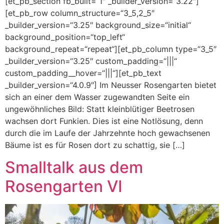
[et_pb_section fb_built=“1″ _builder_version=“3.22″]
[et_pb_row column_structure=“3_5,2_5″
_builder_version=“3.25″ background_size=“initial“
background_position=“top_left“
background_repeat=“repeat“][et_pb_column type=“3_5″
_builder_version=“3.25″ custom_padding=“|||“
custom_padding__hover=“|||“][et_pb_text
_builder_version=“4.0.9″] Im Neusser Rosengarten bietet
sich an einer dem Wasser zugewandten Seite ein
ungewöhnliches Bild: Statt kleinblütiger Beetrosen
wachsen dort Funkien. Dies ist eine Notlösung, denn
durch die im Laufe der Jahrzehnte hoch gewachsenen
Bäume ist es für Rosen dort zu schattig, sie […]
Smalltalk aus dem
Rosengarten VI