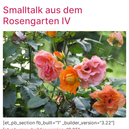
Smalltalk aus dem
Rosengarten IV
[et_pb_section fb_built=“1″ _builder_version=“3.22″]