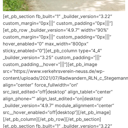
[et_pb_section fb_built=“1″ _builder_version=“3.22″
custom_margin=“0px|||“ custom_padding=“0px|||“]
[et_pb_row _builder_version=“4.9.7″ width=“90%“
custom_margin=“0px|||“ custom_padding=“0px|||“
hover_enabled=“0″ max_width=“800px“
sticky_enabled=“0″][et_pb_column type=“4_4″
_builder_version=“3.25″ custom_padding=“|||“
custom_padding__hover=“|||“][et_pb_image
src=“https://www.verkehrsverein-neuss.de/wp-
content/uploads/2021/07/Radwandern_RLN_c_Stegemann
align=“center“ force_fullwidth=“on“
src_last_edited=“off|desktop“ align_tablet=“center“
align_phone=““ align_last_edited=“on|desktop“
_builder_version=“4.9.7″ module_alignment=“center“
src__hover_enabled=“off|desktop“][/et_pb_image]
[/et_pb_column][/et_pb_row][/et_pb_section]
[et_pb_section fb_built=“1″ _builder_version=“3.22″